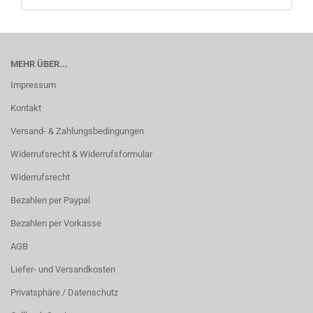
MEHR ÜBER...
Impressum
Kontakt
Versand- & Zahlungsbedingungen
Widerrufsrecht & Widerrufsformular
Widerrufsrecht
Bezahlen per Paypal
Bezahlen per Vorkasse
AGB
Liefer- und Versandkosten
Privatsphäre / Datenschutz