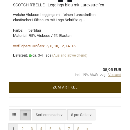
SCOTCH R'BELLE - Leggings blau mit Lurexstreifen
weiche Viskose-Leggings mit feinen Lurexstreifen
elastischer Hüftsaum mit Logo Schriftzug ...
Farbe: tiefblau
Material: 95% Viskose / 5% Elastan
verfügbare Größen: 6, 8, 10, 12, 14, 16
Lieferzeit:
ca. 3-4 Tage
(Ausland abweichend)
35,95 EUR
inkl. 19% MwSt. zzgl.
Versand
ZUM ARTIKEL
Sortieren nach
pro Seite
Sortieren nach
8 pro Seite
1
2
3
4
5
6
7
8
»